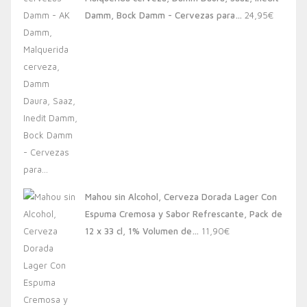
20,00€.
13,88€.
Damm, Bock Damm - Cervezas para…
24,95
€
Mahou sin Alcohol, Cerveza Dorada Lager Con
Espuma Cremosa y Sabor Refrescante, Pack de
12 x 33 cl, 1% Volumen de…
11,90
€