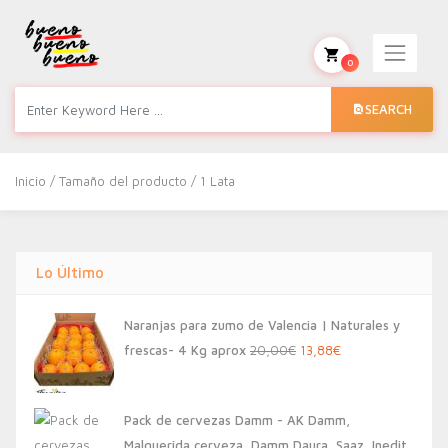
0
SEARCH
Inicio
/ Tamaño del producto / 1 Lata
Lo Último
Naranjas para zumo de Valencia | Naturales y
El
El
frescas- 4 Kg aprox
20,00
€
13,88
€
precio
precio
original
actual
Pack de cervezas Damm - AK Damm,
era:
es:
Malquerida cerveza, Damm Daura, Saaz, Inedit