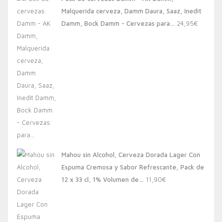
era:
es:
Malquerida cerveza, Damm Daura, Saaz, Inedit
20,00€.
13,88€.
Damm, Bock Damm - Cervezas para…
24,95
€
Mahou sin Alcohol, Cerveza Dorada Lager Con
Espuma Cremosa y Sabor Refrescante, Pack de
12 x 33 cl, 1% Volumen de…
11,90
€