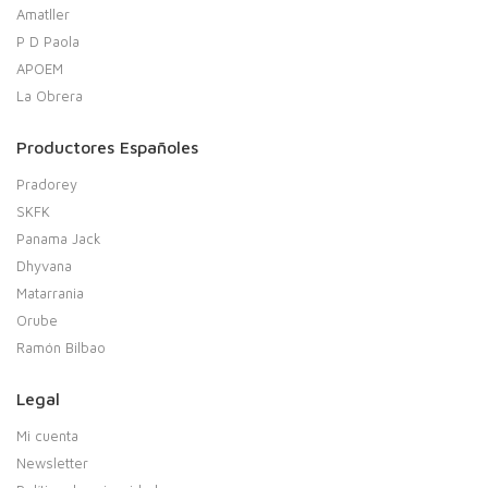
Amatller
P D Paola
APOEM
La Obrera
Productores Españoles
Pradorey
SKFK
Panama Jack
Dhyvana
Matarrania
Orube
Ramón Bilbao
Legal
Mi cuenta
Newsletter