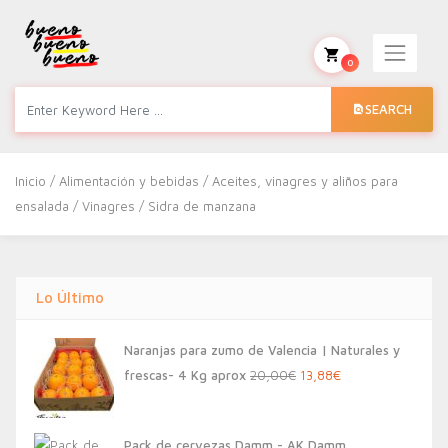
0
SEARCH
Inicio
/
Alimentación y bebidas
/
Aceites, vinagres y aliños para
ensalada
/
Vinagres
/ Sidra de manzana
Lo Último
Naranjas para zumo de Valencia | Naturales y
El
El
frescas- 4 Kg aprox
20,00
€
13,88
€
precio
precio
original
actual
Pack de cervezas Damm - AK Damm,