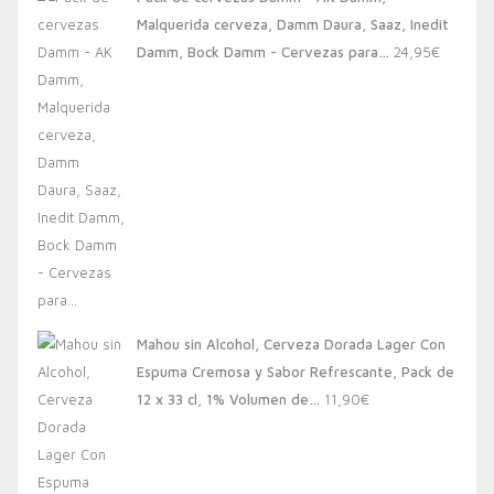
era:
es:
Malquerida cerveza, Damm Daura, Saaz, Inedit
20,00€.
13,88€.
Damm, Bock Damm - Cervezas para…
24,95
€
Mahou sin Alcohol, Cerveza Dorada Lager Con
Espuma Cremosa y Sabor Refrescante, Pack de
12 x 33 cl, 1% Volumen de…
11,90
€