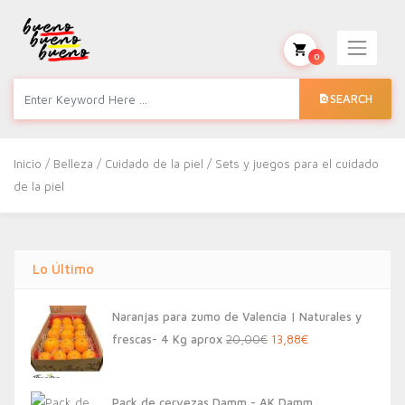
0
SEARCH
Inicio
/
Belleza
/
Cuidado de la piel
/ Sets y juegos para el cuidado
de la piel
Lo Último
Naranjas para zumo de Valencia | Naturales y
El
El
frescas- 4 Kg aprox
20,00
€
13,88
€
precio
precio
original
actual
Pack de cervezas Damm - AK Damm,