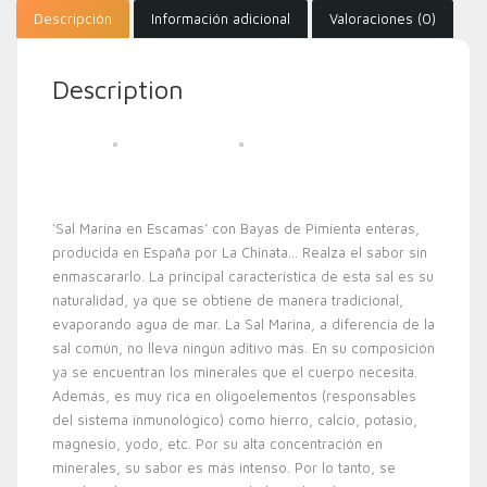
Descripción
Información adicional
Valoraciones (0)
Description
‘Sal Marina en Escamas’ con Bayas de Pimienta enteras,
producida en España por La Chinata… Realza el sabor sin
enmascararlo. La principal característica de esta sal es su
naturalidad, ya que se obtiene de manera tradicional,
evaporando agua de mar. La Sal Marina, a diferencia de la
sal común, no lleva ningún aditivo más. En su composición
ya se encuentran los minerales que el cuerpo necesita.
Además, es muy rica en oligoelementos (responsables
del sistema inmunológico) como hierro, calcio, potasio,
magnesio, yodo, etc. Por su alta concentración en
minerales, su sabor es más intenso. Por lo tanto, se