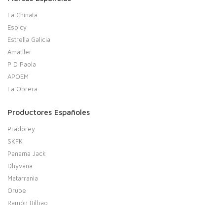
La Chinata
Espicy
Estrella Galicia
Amatller
P D Paola
APOEM
La Obrera
Productores Españoles
Pradorey
SKFK
Panama Jack
Dhyvana
Matarrania
Orube
Ramón Bilbao