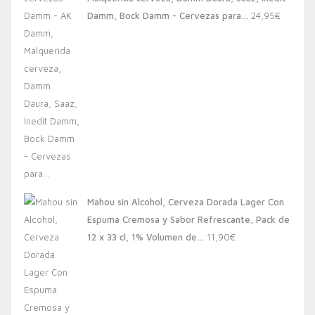
20,00€.
13,88€.
Damm, Bock Damm - Cervezas para…
24,95
€
Mahou sin Alcohol, Cerveza Dorada Lager Con
Espuma Cremosa y Sabor Refrescante, Pack de
12 x 33 cl, 1% Volumen de…
11,90
€