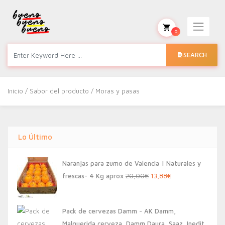
0
SEARCH
Inicio
/ Sabor del producto / Moras y pasas
Lo Último
Naranjas para zumo de Valencia | Naturales y
El
El
frescas- 4 Kg aprox
20,00
€
13,88
€
precio
precio
original
actual
Pack de cervezas Damm - AK Damm,
era:
es:
Malquerida cerveza, Damm Daura, Saaz, Inedit