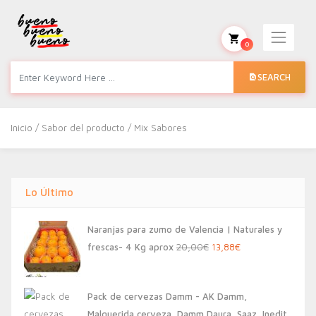
0
SEARCH
Inicio
/ Sabor del producto / Mix Sabores
Lo Último
Naranjas para zumo de Valencia | Naturales y
El
El
frescas- 4 Kg aprox
20,00
€
13,88
€
precio
precio
original
actual
Pack de cervezas Damm - AK Damm,
era:
es:
Malquerida cerveza, Damm Daura, Saaz, Inedit