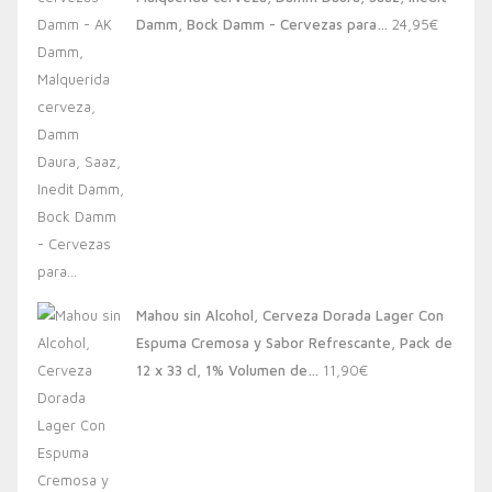
20,00€.
13,88€.
Damm, Bock Damm - Cervezas para…
24,95
€
Mahou sin Alcohol, Cerveza Dorada Lager Con
Espuma Cremosa y Sabor Refrescante, Pack de
12 x 33 cl, 1% Volumen de…
11,90
€