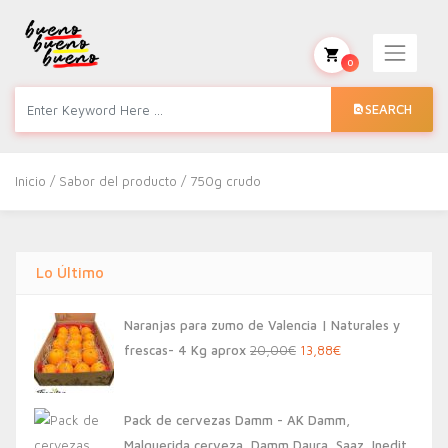
0
SEARCH
Inicio
/ Sabor del producto / 750g crudo
Lo Último
Naranjas para zumo de Valencia | Naturales y
El
El
frescas- 4 Kg aprox
20,00
€
13,88
€
precio
precio
original
actual
Pack de cervezas Damm - AK Damm,
era:
es:
Malquerida cerveza, Damm Daura, Saaz, Inedit