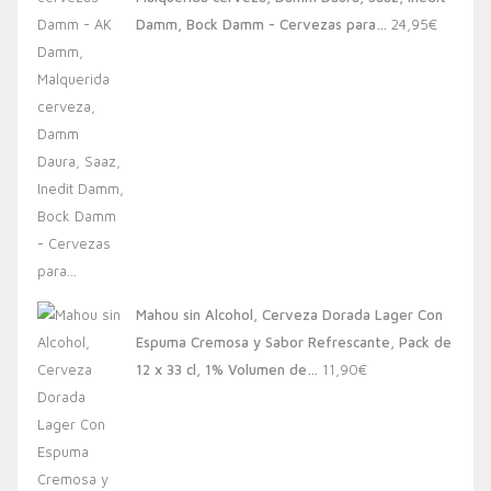
20,00€.
13,88€.
Damm, Bock Damm - Cervezas para…
24,95
€
Mahou sin Alcohol, Cerveza Dorada Lager Con
Espuma Cremosa y Sabor Refrescante, Pack de
12 x 33 cl, 1% Volumen de…
11,90
€