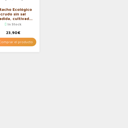
stacho Ecológico
crudo sin sal
adida, cultivado
 España (frutos
In Stock
cos naturales de
agricultura
23,90
€
cológica, 750g
de…
omprar el producto