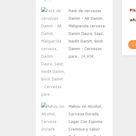
original
actual
Pi
Pack de cervezas
era:
es:
Damm - AK Damm,
añ
20,00€.
13,88€.
en
Malquerida cerveza,
se
Damm Daura, Saaz,
e
Inedit Damm, Bock
C
Damm - Cervezas
para…
24,95
€
Mahou sin Alcohol,
Cerveza Dorada
Lager Con Espuma
Cremosa y Sabor