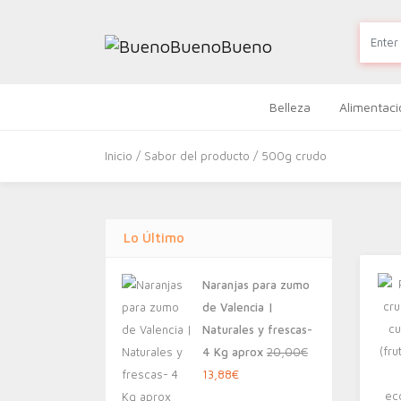
Belleza
Alimentaci
Inicio
/ Sabor del producto / 500g crudo
Lo Último
Naranjas para zumo
de Valencia |
Naturales y frescas-
4 Kg aprox
20,00
€
El
El
13,88
€
precio
precio