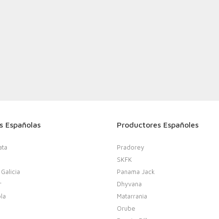
s Españolas
Productores Españoles
ata
Pradorey
SKFK
 Galicia
Panama Jack
r
Dhyvana
la
Matarrania
Orube