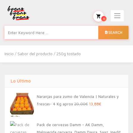
0
SEARCH
Inicio
/ Sabor del producto / 250g tostado
Lo Último
Naranjas para zumo de Valencia | Naturales y
El
El
frescas- 4 Kg aprox
20,00
€
13,88
€
precio
precio
original
actual
Pack de cervezas Damm - AK Damm,
era:
es:
Malquerida cerveza, Damm Daura, Saaz, Inedit