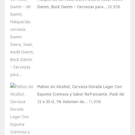
20,00€.
13,88€.
Damm, Bock Damm - Cervezas para…
24,95
€
Mahou sin Alcohol, Cerveza Dorada Lager Con
Espuma Cremosa y Sabor Refrescante, Pack de
12 x 33 cl, 1% Volumen de…
11,90
€