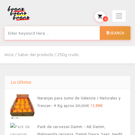
0
SEARCH
Inicio
/ Sabor del producto / 250g crudo
Lo Último
Naranjas para zumo de Valencia | Naturales y
El
El
frescas- 4 Kg aprox
20,00
€
13,88
€
precio
precio
original
actual
Pack de cervezas Damm - AK Damm,
era:
es:
Malquerida cerveza, Damm Daura, Saaz, Inedit