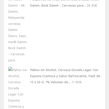
20,00€.
13,88€.
Damm, Bock Damm - Cervezas para…
24,95
€
Mahou sin Alcohol, Cerveza Dorada Lager Con
Espuma Cremosa y Sabor Refrescante, Pack de
12 x 33 cl, 1% Volumen de…
11,90
€