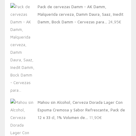
original
actual
Pack de cervezas Damm - AK Damm,
era:
es:
Malquerida cerveza, Damm Daura, Saaz, Inedit
20,00€.
13,88€.
Damm, Bock Damm - Cervezas para…
24,95
€
Mahou sin Alcohol, Cerveza Dorada Lager Con
Espuma Cremosa y Sabor Refrescante, Pack de
12 x 33 cl, 1% Volumen de…
11,90
€