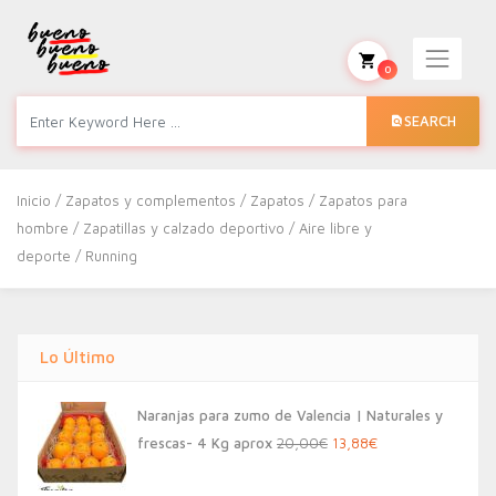
0
SEARCH
Inicio
/
Zapatos y complementos
/
Zapatos
/
Zapatos para
hombre
/
Zapatillas y calzado deportivo
/
Aire libre y
deporte
/ Running
Lo Último
Naranjas para zumo de Valencia | Naturales y
El
El
frescas- 4 Kg aprox
20,00
€
13,88
€
precio
precio