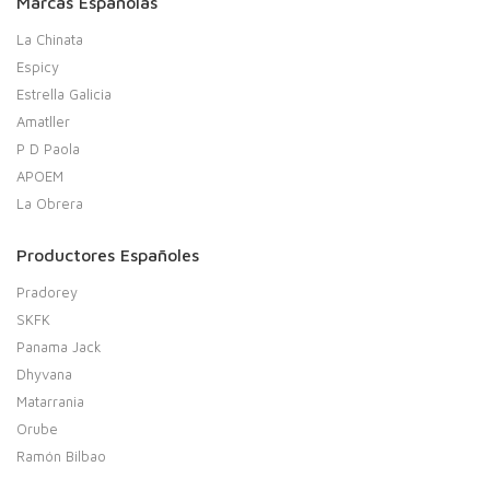
Marcas Españolas
La Chinata
Espicy
Estrella Galicia
Amatller
P D Paola
APOEM
La Obrera
Productores Españoles
Pradorey
SKFK
Panama Jack
Dhyvana
Matarrania
Orube
Ramón Bilbao