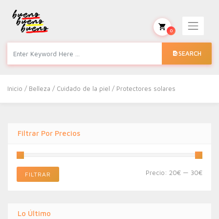
0
SEARCH
Inicio
/
Belleza
/
Cuidado de la piel
/ Protectores solares
Filtrar Por Precios
Preci
Preci
Precio:
20€
—
30€
FILTRAR
míni
máxi
Lo Último