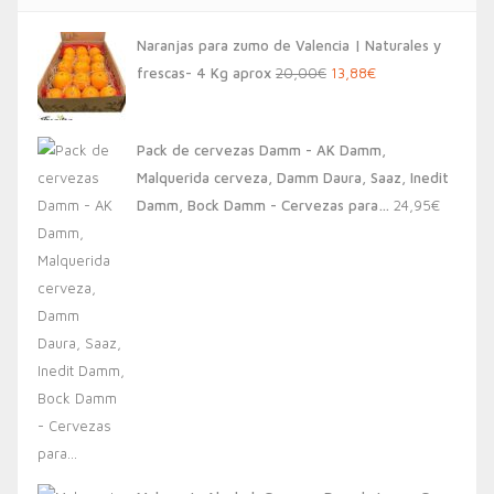
Naranjas para zumo de Valencia | Naturales y
El
El
frescas- 4 Kg aprox
20,00
€
13,88
€
precio
precio
original
actual
Pack de cervezas Damm - AK Damm,
era:
es:
Malquerida cerveza, Damm Daura, Saaz, Inedit
20,00€.
13,88€.
Damm, Bock Damm - Cervezas para…
24,95
€