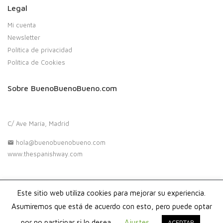
Legal
Mi cuenta
Newsletter
Política de privacidad
Política de Cookies
Sobre BuenoBuenoBueno.com
C/ Ave María, Madrid
hola@buenobuenobueno.com
www.thespanishway.com
Este sitio web utiliza cookies para mejorar su experiencia.
Copyright 2020. Buenobuenobueno.com - Todos los derechos
reservados
Asumiremos que está de acuerdo con esto, pero puede optar
por no participar si lo desea.
Ajustes
ACEPTAR