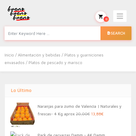
0
SEARCH
Inicio
/
Alimentación y bebidas
/
Platos y guarniciones
envasados
/ Platos de pescado y marisco
Lo Último
Naranjas para zumo de Valencia | Naturales y
El
El
frescas- 4 Kg aprox
20,00
€
13,88
€
precio
precio
original
actual
Pack de cervezas Damm - AK Damm,