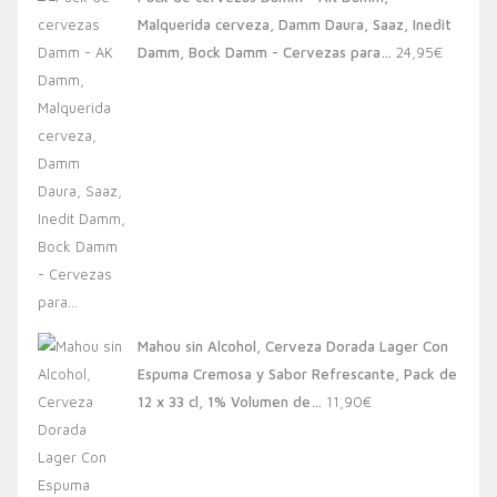
era:
es:
Malquerida cerveza, Damm Daura, Saaz, Inedit
20,00€.
13,88€.
Damm, Bock Damm - Cervezas para…
24,95
€
Mahou sin Alcohol, Cerveza Dorada Lager Con
Espuma Cremosa y Sabor Refrescante, Pack de
12 x 33 cl, 1% Volumen de…
11,90
€