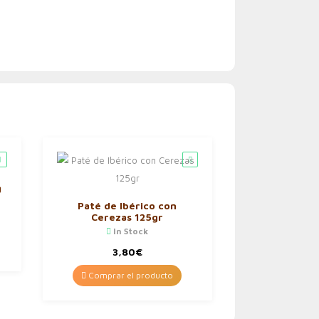
g
Paté de Ibérico con
Cerezas 125gr
In Stock
3,80
€
Comprar el producto