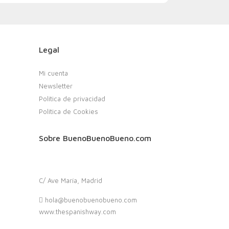
Legal
Mi cuenta
Newsletter
Política de privacidad
Política de Cookies
Sobre BuenoBuenoBueno.com
C/ Ave María, Madrid
hola@buenobuenobueno.com
www.thespanishway.com