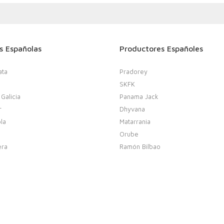
s Españolas
Productores Españoles
ata
Pradorey
SKFK
 Galicia
Panama Jack
r
Dhyvana
la
Matarrania
Orube
era
Ramón Bilbao