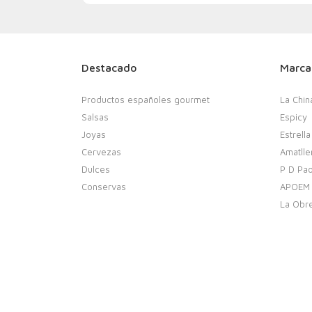
Destacado
Marca
Productos españoles gourmet
La Chin
Salsas
Espicy
Joyas
Estrella
Cervezas
Amatlle
Dulces
P D Pao
Conservas
APOEM
La Obr