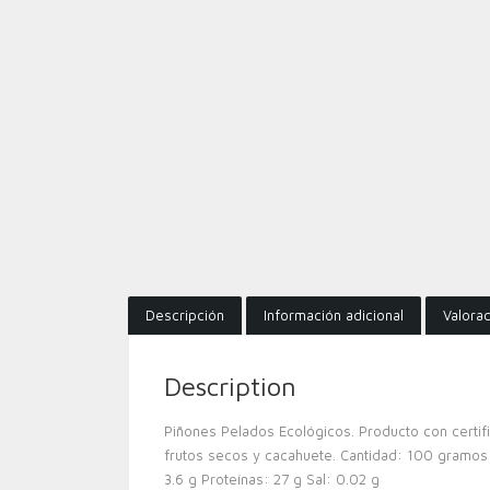
Descripción
Información adicional
Valorac
Description
Piñones Pelados Ecológicos. Producto con certifi
frutos secos y cacahuete. Cantidad: 100 gramos 
3.6 g Proteínas: 27 g Sal: 0.02 g