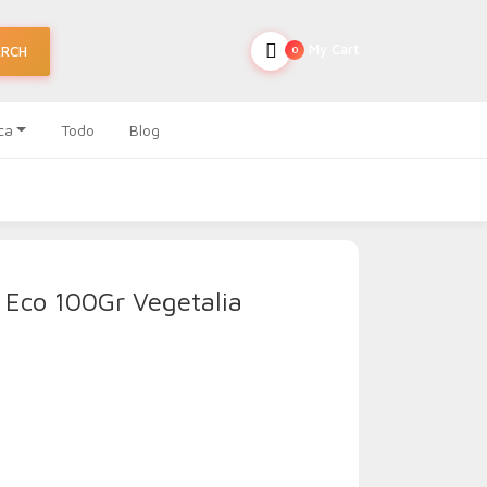
My Cart
ARCH
0
ca
Todo
Blog
 Eco 100Gr Vegetalia