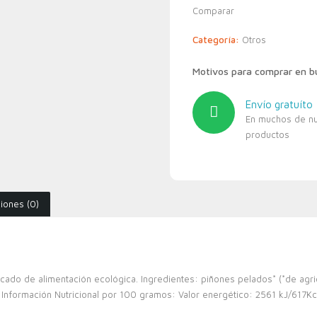
Comparar
Categoría:
Otros
Motivos para comprar en 
Envío gratuíto
En muchos de n
productos
iones (0)
cado de alimentación ecológica. Ingredientes: piñones pelados* (*de agri
Información Nutricional por 100 gramos: Valor energético: 2561 kJ/617Kc