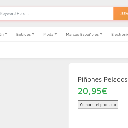
SE
ón
Bebidas
Moda
Marcas Españolas
Electróni
Piñones Pelados
20,95
€
Comprar el producto