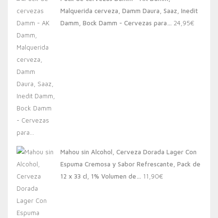
era:
es:
Malquerida cerveza, Damm Daura, Saaz, Inedit
20,00€.
13,88€.
Damm, Bock Damm - Cervezas para…
24,95
€
Mahou sin Alcohol, Cerveza Dorada Lager Con
Espuma Cremosa y Sabor Refrescante, Pack de
12 x 33 cl, 1% Volumen de…
11,90
€