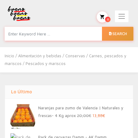
0
SEARCH
Inicio
/
Alimentación y bebidas
/
Conservas
/
Carnes, pescados y
mariscos
/ Pescados y mariscos
Lo Último
Naranjas para zumo de Valencia | Naturales y
El
El
frescas- 4 Kg aprox
20,00
€
13,88
€
precio
precio
original
actual
Pack de cervezas Damm - AK Damm,