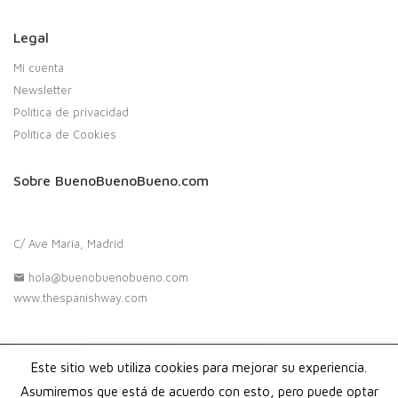
Legal
Mi cuenta
Newsletter
Política de privacidad
Política de Cookies
Sobre BuenoBuenoBueno.com
C/ Ave María, Madrid
hola@buenobuenobueno.com
www.thespanishway.com
Este sitio web utiliza cookies para mejorar su experiencia.
Copyright 2020. Buenobuenobueno.com - Todos los derechos
reservados
Asumiremos que está de acuerdo con esto, pero puede optar