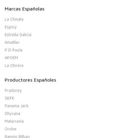
Marcas Españolas
La Chinata
Espicy
Estrella Galicia
Amatller
P D Paola
APOEM
La Obrera
Productores Españoles
Pradorey
SKFK
Panama Jack
Dhyvana
Matarrania
Orube
Ramón Bilbao