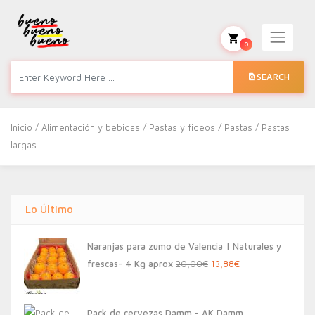
0
SEARCH
Inicio
/
Alimentación y bebidas
/
Pastas y fideos
/
Pastas
/ Pastas
largas
Lo Último
Naranjas para zumo de Valencia | Naturales y
El
El
frescas- 4 Kg aprox
20,00
€
13,88
€
precio
precio
original
actual
Pack de cervezas Damm - AK Damm,