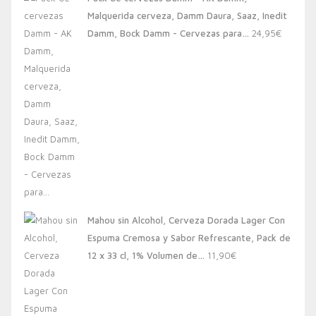
era:
es:
Malquerida cerveza, Damm Daura, Saaz, Inedit
20,00€.
13,88€.
Damm, Bock Damm - Cervezas para…
24,95
€
Mahou sin Alcohol, Cerveza Dorada Lager Con
Espuma Cremosa y Sabor Refrescante, Pack de
12 x 33 cl, 1% Volumen de…
11,90
€