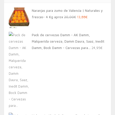
Naranjas para zumo de Valencia | Naturales y
El
El
frescas- 4 Kg aprox
20,00
€
13,88
€
precio
precio
original
actual
Pack de cervezas Damm - AK Damm,
era:
es:
Malquerida cerveza, Damm Daura, Saaz, Inedit
20,00€.
13,88€.
Damm, Bock Damm - Cervezas para…
24,95
€