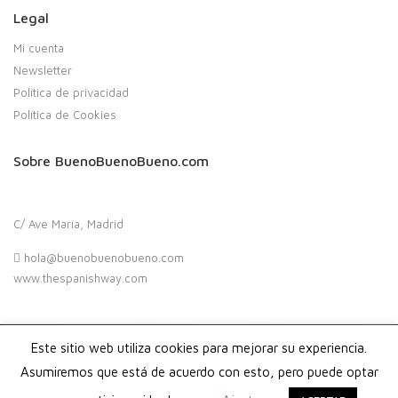
Legal
Mi cuenta
Newsletter
Política de privacidad
Política de Cookies
Sobre BuenoBuenoBueno.com
C/ Ave María, Madrid
hola@buenobuenobueno.com
www.thespanishway.com
Este sitio web utiliza cookies para mejorar su experiencia.
Copyright 2020. Buenobuenobueno.com - Todos los derechos
reservados
Asumiremos que está de acuerdo con esto, pero puede optar