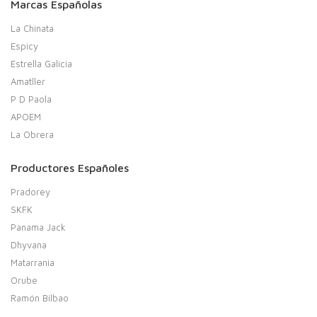
Marcas Españolas
La Chinata
Espicy
Estrella Galicia
Amatller
P D Paola
APOEM
La Obrera
Productores Españoles
Pradorey
SKFK
Panama Jack
Dhyvana
Matarrania
Orube
Ramón Bilbao