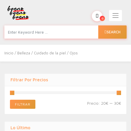
0
SEARCH
Inicio
/
Belleza
/
Cuidado de la piel
/ Ojos
Filtrar Por Precios
Preci
Preci
Precio:
20€
—
30€
FILTRAR
míni
máxi
Lo Último