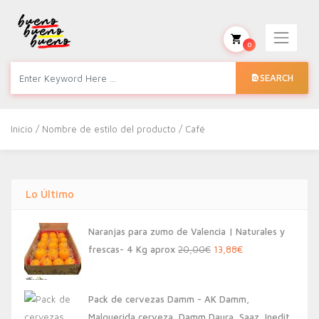
0
SEARCH
Inicio
/ Nombre de estilo del producto / Café
Lo Último
Naranjas para zumo de Valencia | Naturales y
El
El
frescas- 4 Kg aprox
20,00
€
13,88
€
precio
precio
original
actual
Pack de cervezas Damm - AK Damm,
era:
es:
Malquerida cerveza, Damm Daura, Saaz, Inedit