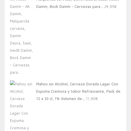
20,00€.
13,88€.
Damm, Bock Damm - Cervezas para…
24,95
€
Mahou sin Alcohol, Cerveza Dorada Lager Con
Espuma Cremosa y Sabor Refrescante, Pack de
12 x 33 cl, 1% Volumen de…
11,90
€