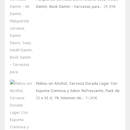
20,00€.
13,88€.
Damm, Bock Damm - Cervezas para…
24,95
€
Mahou sin Alcohol, Cerveza Dorada Lager Con
Espuma Cremosa y Sabor Refrescante, Pack de
12 x 33 cl, 1% Volumen de…
11,90
€