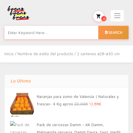
0
SEARCH
Inicio
/ Nombre de estilo del producto / 2 sartenes ø28-ø30 cm
Lo Último
Naranjas para zumo de Valencia | Naturales y
El
El
frescas- 4 Kg aprox
20,00
€
13,88
€
precio
precio
original
actual
Pack de cervezas Damm - AK Damm,
era:
es:
Malquerida cerveza, Damm Daura, Saaz, Inedit