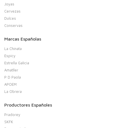
Joyas
Cervezas
Dulces
Conservas
Marcas Españolas
La Chinata
Espicy
Estrella Galicia
Amatller
P D Paola
APOEM
La Obrera
Productores Españoles
Pradorey
SKFK