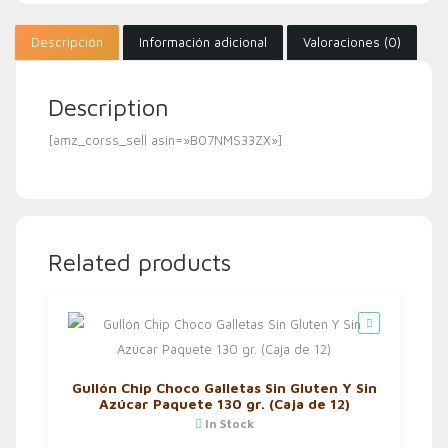
Descripción
Información adicional
Valoraciones (0)
Description
[amz_corss_sell asin=»B07NMS33ZX»]
Related products
Gullón Chip Choco Galletas Sin Gluten Y Sin
Azúcar Paquete 130 gr. (Caja de 12)
In Stock