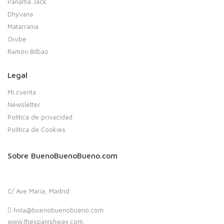
Panama Jack
Dhyvana
Matarrania
Orube
Ramón Bilbao
Legal
Mi cuenta
Newsletter
Política de privacidad
Política de Cookies
Sobre BuenoBuenoBueno.com
C/ Ave María, Madrid
hola@buenobuenobueno.com
www.thespanishway.com