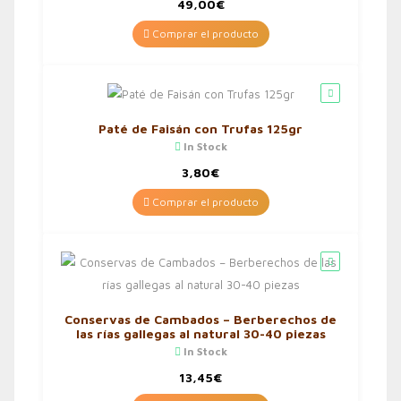
49,00
€
Comprar el producto
Paté de Faisán con Trufas 125gr
In Stock
3,80
€
Comprar el producto
Conservas de Cambados – Berberechos de
las rías gallegas al natural 30-40 piezas
In Stock
13,45
€