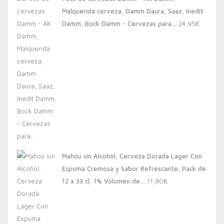
era:
es:
Malquerida cerveza, Damm Daura, Saaz, Inedit
20,00€.
13,88€.
Damm, Bock Damm - Cervezas para…
24,95
€
Mahou sin Alcohol, Cerveza Dorada Lager Con
Espuma Cremosa y Sabor Refrescante, Pack de
12 x 33 cl, 1% Volumen de…
11,90
€