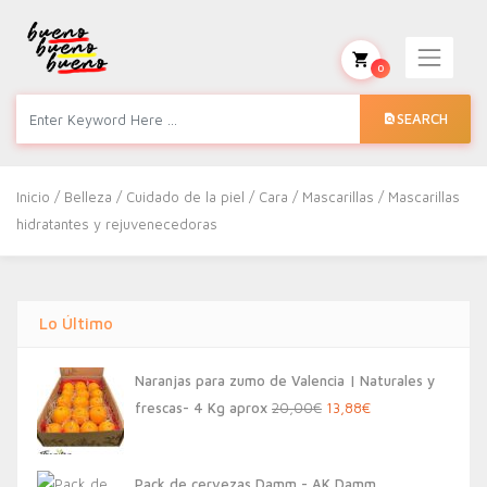
0
SEARCH
Inicio
/
Belleza
/
Cuidado de la piel
/
Cara
/
Mascarillas
/ Mascarillas
hidratantes y rejuvenecedoras
Lo Último
Naranjas para zumo de Valencia | Naturales y
El
El
frescas- 4 Kg aprox
20,00
€
13,88
€
precio
precio
original
actual
Pack de cervezas Damm - AK Damm,