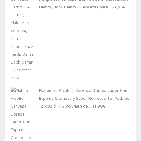
20,00€.
13,88€.
Damm, Bock Damm - Cervezas para…
24,95
€
Mahou sin Alcohol, Cerveza Dorada Lager Con
Espuma Cremosa y Sabor Refrescante, Pack de
12 x 33 cl, 1% Volumen de…
11,90
€