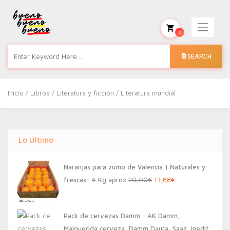
0
SEARCH
Inicio
/
Libros
/
Literatura y ficción
/ Literatura mundial
Lo Último
Naranjas para zumo de Valencia | Naturales y
El
El
frescas- 4 Kg aprox
20,00
€
13,88
€
precio
precio
original
actual
Pack de cervezas Damm - AK Damm,
era:
es:
Malquerida cerveza, Damm Daura, Saaz, Inedit