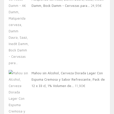
20,00€.
13,88€.
Damm, Bock Damm - Cervezas para…
24,95
€
Mahou sin Alcohol, Cerveza Dorada Lager Con
Espuma Cremosa y Sabor Refrescante, Pack de
12 x 33 cl, 1% Volumen de…
11,90
€