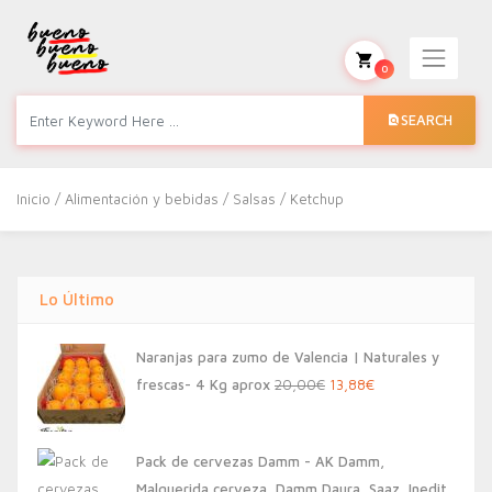
0
SEARCH
Inicio
/
Alimentación y bebidas
/
Salsas
/ Ketchup
Lo Último
Naranjas para zumo de Valencia | Naturales y
El
El
frescas- 4 Kg aprox
20,00
€
13,88
€
precio
precio
original
actual
Pack de cervezas Damm - AK Damm,
era:
es:
Malquerida cerveza, Damm Daura, Saaz, Inedit