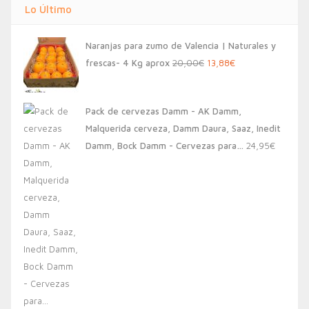
Lo Último
Naranjas para zumo de Valencia | Naturales y
El
El
frescas- 4 Kg aprox
20,00
€
13,88
€
precio
precio
original
actual
Pack de cervezas Damm - AK Damm,
era:
es:
Malquerida cerveza, Damm Daura, Saaz, Inedit
20,00€.
13,88€.
Damm, Bock Damm - Cervezas para…
24,95
€