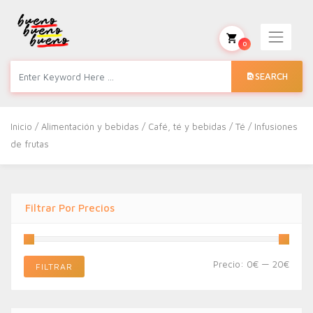
0
SEARCH
Inicio
/
Alimentación y bebidas
/
Café, té y bebidas
/
Té
/ Infusiones
de frutas
Filtrar Por Precios
Preci
Preci
Precio:
0€
—
20€
FILTRAR
míni
máxi