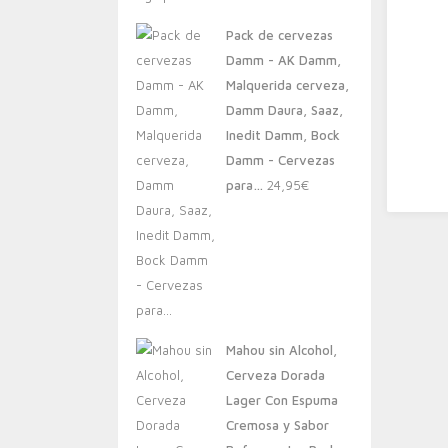
original
actual
Pack de cervezas
era:
es:
Damm - AK Damm,
20,00€.
13,88€.
Malquerida cerveza,
Damm Daura, Saaz,
Inedit Damm, Bock
Damm - Cervezas
para…
24,95
€
Mahou sin Alcohol,
Cerveza Dorada
Lager Con Espuma
Cremosa y Sabor