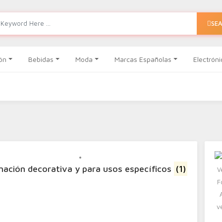
SE
ón
Bebidas
Moda
Marcas Españolas
Electróni
inación decorativa y para usos específicos
(1)