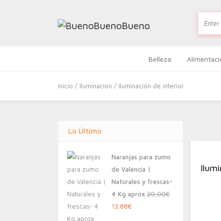
Belleza
Alimentaci
Inicio
/
Iluminación
/ Iluminación de interior
Lo Último
Naranjas para zumo
Ilum
de Valencia |
Naturales y frescas-
4 Kg aprox
20,00
€
El
El
13,88
€
precio
precio