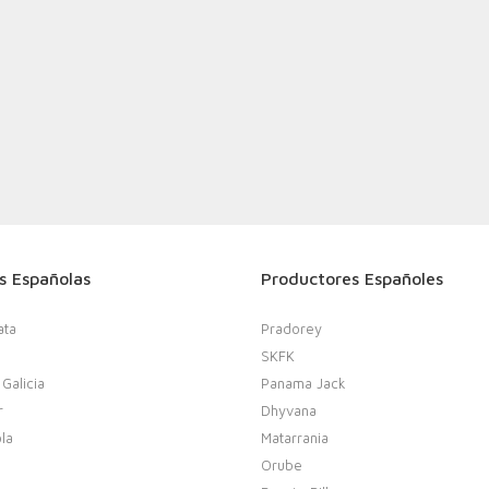
s Españolas
Productores Españoles
ata
Pradorey
SKFK
 Galicia
Panama Jack
r
Dhyvana
la
Matarrania
Orube