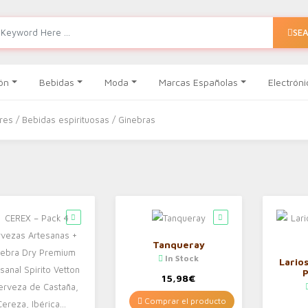
SE
ón
Bebidas
Moda
Marcas Españolas
Electróni
ores
/
Bebidas espirituosas
/ Ginebras
Tanqueray
In Stock
Lario
15,98
€
Comprar el producto