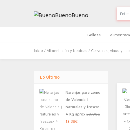
Belleza
Alimentaci
Inicio
/
Alimentación y bebidas
/
Cervezas, vinos y lic
Lo Último
Naranjas para zumo
de Valencia |
Naturales y frescas-
4 Kg aprox
20,00
€
El
El
13,88
€
precio
precio