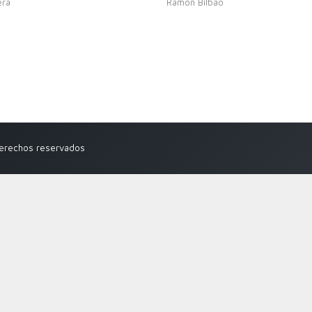
era
Ramón Bilbao
derechos reservados
Close
this
module
s en tu email.