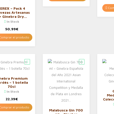
Comp
CEREX – Pack 4
vezas Artesanas
+ Ginebra Dry
emium Artesanal
In Stock
pirito Vetton –
Cerveza de
50,99
€
astaña, Cereza,
Ibérica…
omprar el producto
nebra Premium
rdés – 1 botella
70cl
In Stock
Med
22,39
€
Colec
– Gi
omprar el producto
Malabusca Gin 700