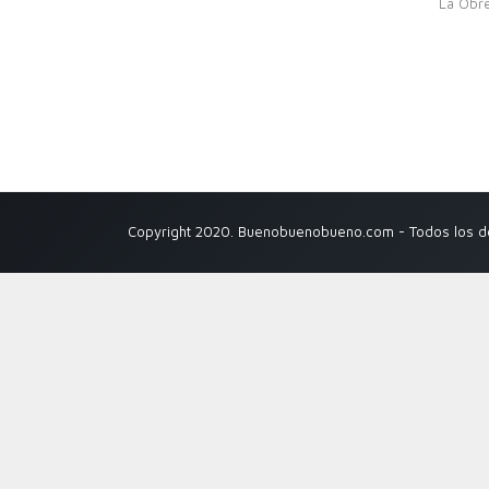
La Obr
Copyright 2020. Buenobuenobueno.com - Todos los 
Apúntate en nuestra lista de correo y recibe ofertas exclusiva
Paco
Nombre