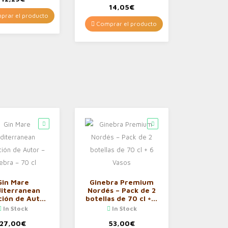
14,05
€
rar el producto
Comprar el producto
Gin Mare
Ginebra Premium
iterranean
Nordés – Pack de 2
ción de Autor
botellas de 70 cl + 6
nebra – 70 cl
Vasos
In Stock
In Stock
27,00
€
53,00
€