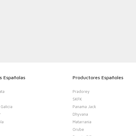
s Españolas
Productores Españoles
ata
Pradorey
SKFK
 Galicia
Panama Jack
r
Dhyvana
la
Matarrania
Orube