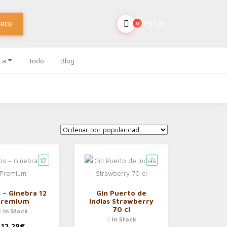
My Cart
ARCH
0
ca
Todo
Blog
s – Ginebra 12
Gin Puerto de
Premium
Indias Strawberry
70 cl
In Stock
In Stock
12,29
€