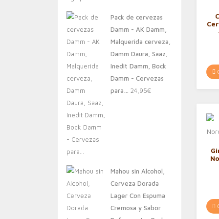
original
actual
Pack de cervezas
era:
es:
Cer
Damm - AK Damm,
20,00€.
13,88€.
Pr
Malquerida cerveza,
S
Damm Daura, Saaz,
C
Inedit Damm, Bock
C
Damm - Cervezas
para…
24,95
€
Gi
No
Mahou sin Alcohol,
Cerveza Dorada
Lager Con Espuma
C
Cremosa y Sabor