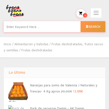
0
SEARCH
Inicio
/
Alimentación y bebidas
/
Frutas deshidratadas, frutos secos
y semillas
/ Frutas deshidratadas
Lo Último
Naranjas para zumo de Valencia | Naturales y
El
El
frescas- 4 Kg aprox
20,00
€
13,88
€
precio
precio
original
actual
Pack de cervezas Damm - AK Damm,