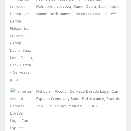
era:
es:
Malquerida cerveza, Damm Daura, Saaz, Inedit
20,00€.
13,88€.
Damm, Bock Damm - Cervezas para…
24,95
€
Mahou sin Alcohol, Cerveza Dorada Lager Con
Espuma Cremosa y Sabor Refrescante, Pack de
12 x 33 cl, 1% Volumen de…
11,90
€