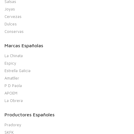
Salsas
Joyas
Cervezas
Dulces
Conservas
Marcas Españolas
La Chinata
Espicy
Estrella Galicia
Amatller
P D Paola
APOEM
La Obrera
Productores Españoles
Pradorey
SKFK