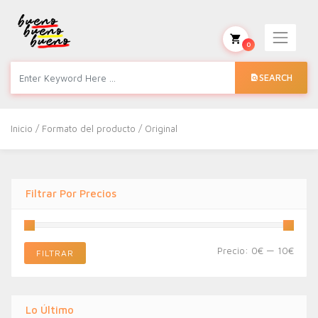
0
SEARCH
Inicio
/ Formato del producto / Original
Filtrar Por Precios
Preci
Preci
Precio:
0€
—
10€
FILTRAR
míni
máxi
Lo Último