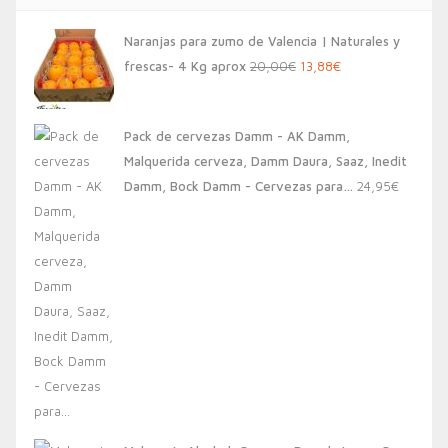
Naranjas para zumo de Valencia | Naturales y
El
El
frescas- 4 Kg aprox
20,00
€
13,88
€
precio
precio
original
actual
Pack de cervezas Damm - AK Damm,
era:
es:
Malquerida cerveza, Damm Daura, Saaz, Inedit
20,00€.
13,88€.
Damm, Bock Damm - Cervezas para…
24,95
€