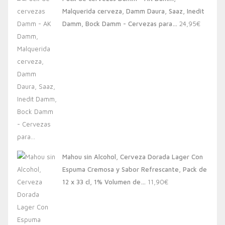
era:
es:
Malquerida cerveza, Damm Daura, Saaz, Inedit
20,00€.
13,88€.
Damm, Bock Damm - Cervezas para…
24,95
€
Mahou sin Alcohol, Cerveza Dorada Lager Con
Espuma Cremosa y Sabor Refrescante, Pack de
12 x 33 cl, 1% Volumen de…
11,90
€