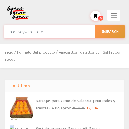
0
SEARCH
Inicio
/ Formato del producto / Anacardos Tostados con Sal Frutos
Secos
Lo Último
Naranjas para zumo de Valencia | Naturales y
El
El
frescas- 4 Kg aprox
20,00
€
13,88
€
precio
precio
original
actual
Pack de cervezas Damm - AK Damm,