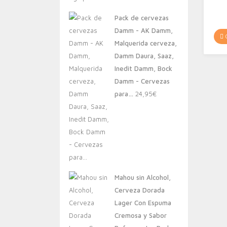
original
actual
Pack de cervezas
era:
es:
Damm - AK Damm,
20,00€.
13,88€.
C
Malquerida cerveza,
Damm Daura, Saaz,
Inedit Damm, Bock
Damm - Cervezas
para…
24,95
€
Mahou sin Alcohol,
Cerveza Dorada
Lager Con Espuma
Cremosa y Sabor