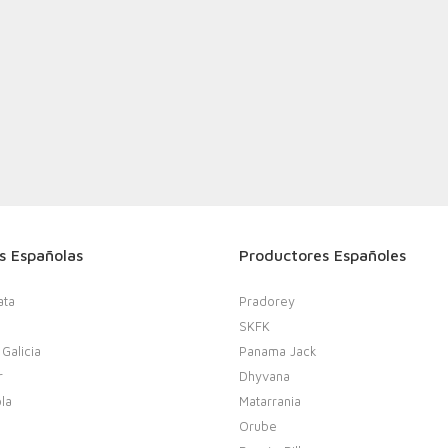
s Españolas
Productores Españoles
ata
Pradorey
SKFK
 Galicia
Panama Jack
r
Dhyvana
la
Matarrania
Orube