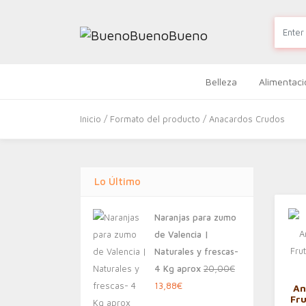
Belleza
Alimentaci
Inicio
/ Formato del producto / Anacardos Crudos
Lo Último
Naranjas para zumo
de Valencia |
Naturales y frescas-
4 Kg aprox
20,00
€
El
El
13,88
€
An
Fr
precio
precio