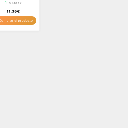
gr
In Stock
11,36
€
omprar el producto