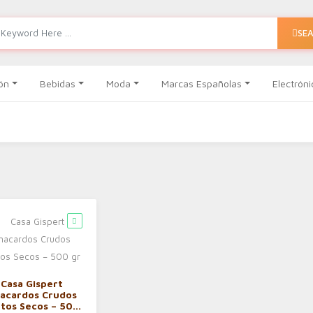
SE
ón
Bebidas
Moda
Marcas Españolas
Electróni
Casa Gispert
acardos Crudos
utos Secos – 500