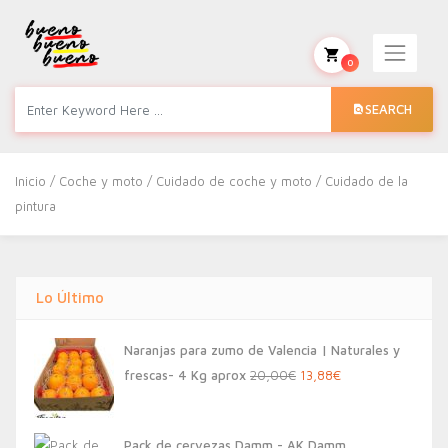
0
SEARCH
Inicio
/
Coche y moto
/
Cuidado de coche y moto
/ Cuidado de la
pintura
Lo Último
Naranjas para zumo de Valencia | Naturales y
El
El
frescas- 4 Kg aprox
20,00
€
13,88
€
precio
precio
original
actual
Pack de cervezas Damm - AK Damm,