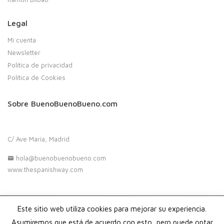
Legal
Mi cuenta
Newsletter
Política de privacidad
Política de Cookies
Sobre BuenoBuenoBueno.com
C/ Ave María, Madrid
hola@buenobuenobueno.com
www.thespanishway.com
Este sitio web utiliza cookies para mejorar su experiencia.
Copyright 2020. Buenobuenobueno.com - Todos los derechos
reservados
Asumiremos que está de acuerdo con esto, pero puede optar