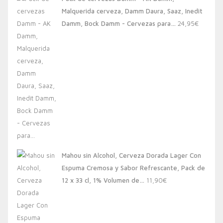
era:
es:
Malquerida cerveza, Damm Daura, Saaz, Inedit
20,00€.
13,88€.
Damm, Bock Damm - Cervezas para…
24,95
€
Mahou sin Alcohol, Cerveza Dorada Lager Con
Espuma Cremosa y Sabor Refrescante, Pack de
12 x 33 cl, 1% Volumen de…
11,90
€