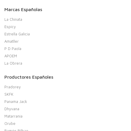
Marcas Españolas
La Chinata
Espicy
Estrella Galicia
Amatller
P D Paola
APOEM
La Obrera
Productores Españoles
Pradorey
SKFK
Panama Jack
Dhyvana
Matarrania
Orube
Ramón Bilbao