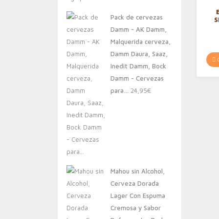
original
actual
Pack de cervezas
S
era:
es:
Do
Damm - AK Damm,
20,00€.
13,88€.
Malquerida cerveza,
N
Damm Daura, Saaz,
C
Inedit Damm, Bock
Damm - Cervezas
para…
24,95
€
Mahou sin Alcohol,
Cerveza Dorada
Lager Con Espuma
Cremosa y Sabor