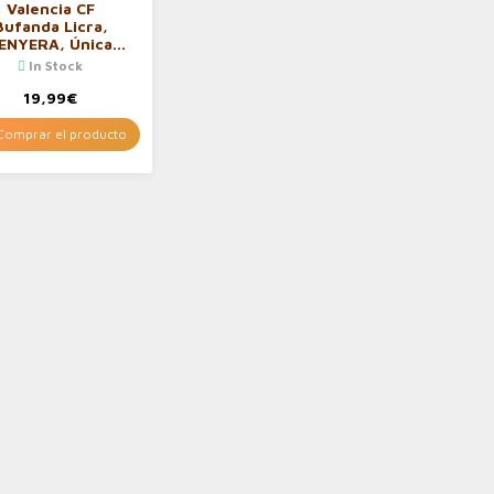
Valencia CF
Bufanda Licra,
ENYERA, Única
ble HD, Adultos
In Stock
Unisex,
aranja/Blanco,
19,99
€
Talla
omprar el producto