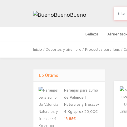
Belleza
Alimentaci
Inicio
/
Deportes y aire libre
/
Productos para fans
/ C
Lo Último
Naranjas para zumo
de Valencia |
Naturales y frescas-
4 Kg aprox
20,00
€
El
El
13,88
€
precio
precio