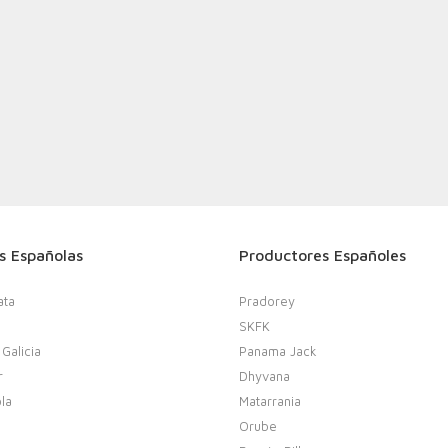
s Españolas
Productores Españoles
ata
Pradorey
SKFK
 Galicia
Panama Jack
r
Dhyvana
la
Matarrania
Orube