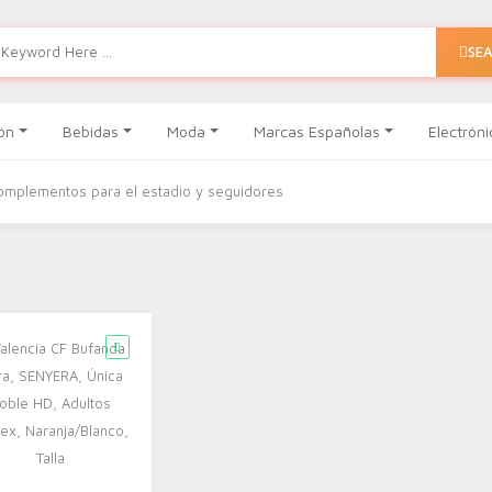
SE
ón
Bebidas
Moda
Marcas Españolas
Electróni
omplementos para el estadio y seguidores