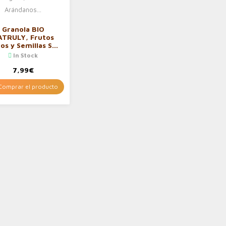
Granola BIO
ATRULY, Frutos
os y Semillas Sin
Cereales, Sin
In Stock
ten y Sin Azúcar
finado, Vegana,
7,99
€
bor Arándanos…
omprar el producto