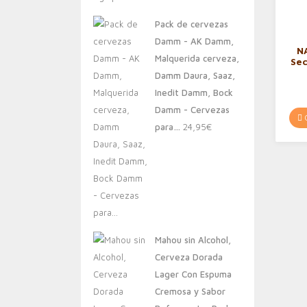
original
actual
Pack de cervezas
era:
es:
Damm - AK Damm,
20,00€.
13,88€.
N
Malquerida cerveza,
Sec
Damm Daura, Saaz,
Glu
Inedit Damm, Bock
Re
Sa
Damm - Cervezas
C
para…
24,95
€
Mahou sin Alcohol,
Cerveza Dorada
Lager Con Espuma
Cremosa y Sabor