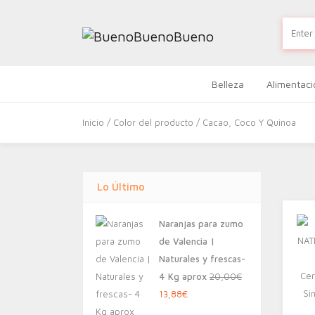
Belleza
Alimentaci
Inicio
/ Color del producto / Cacao, Coco Y Quinoa
Lo Último
Naranjas para zumo
de Valencia |
Naturales y frescas-
4 Kg aprox
20,00
€
El
El
13,88
€
precio
precio