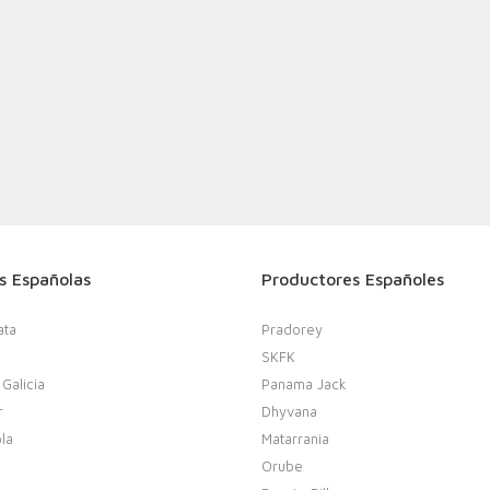
s Españolas
Productores Españoles
ata
Pradorey
SKFK
 Galicia
Panama Jack
r
Dhyvana
la
Matarrania
Orube