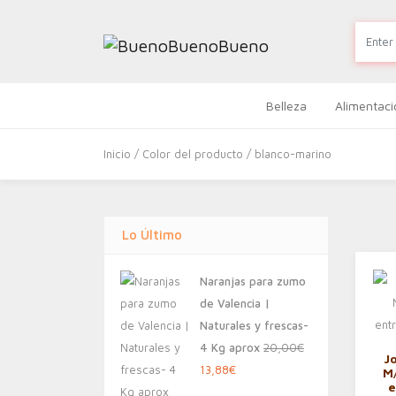
Belleza
Alimentaci
Inicio
/ Color del producto / blanco-marino
Lo Último
Naranjas para zumo
de Valencia |
Naturales y frescas-
4 Kg aprox
20,00
€
J
El
El
13,88
€
M
e
precio
precio