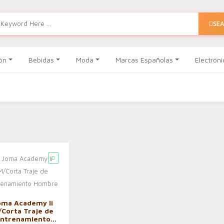
SE
ón
Bebidas
Moda
Marcas Españolas
Electróni
oma Academy Ii
/Corta Traje de
ntrenamiento