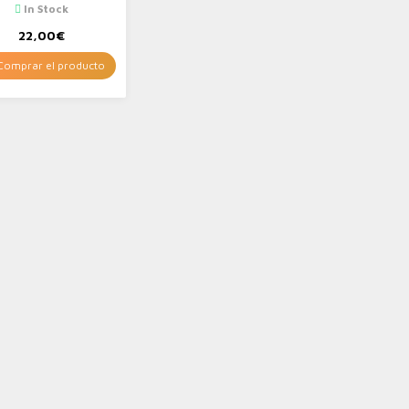
Hombre
In Stock
22,00
€
omprar el producto