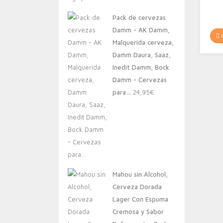
original
actual
Pack de cervezas
era:
es:
Damm - AK Damm,
20,00€.
13,88€.
C
Malquerida cerveza,
Damm Daura, Saaz,
Inedit Damm, Bock
Damm - Cervezas
para…
24,95
€
Mahou sin Alcohol,
Cerveza Dorada
Lager Con Espuma
Cremosa y Sabor