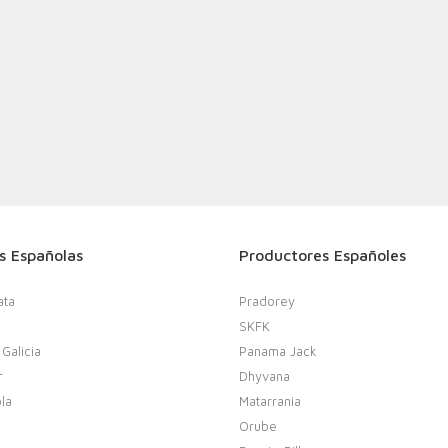
s Españolas
Productores Españoles
ata
Pradorey
SKFK
 Galicia
Panama Jack
r
Dhyvana
la
Matarrania
Orube