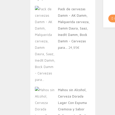
original
actual
Pack de cervezas
era:
es:
Damm - AK Damm,
20,00€.
13,88€.
C
Malquerida cerveza,
Damm Daura, Saaz,
Inedit Damm, Bock
Damm - Cervezas
para…
24,95
€
Mahou sin Alcohol,
Cerveza Dorada
Lager Con Espuma
Cremosa y Sabor