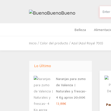
Belleza
Alimentaci
Inicio
/ Color del producto / Azul (Azul Royal 700)
Lo Último
Naranjas para zumo
de Valencia |
Naturales y frescas-
4 Kg aprox
20,00
€
El
El
13,88
€
Pa
precio
precio