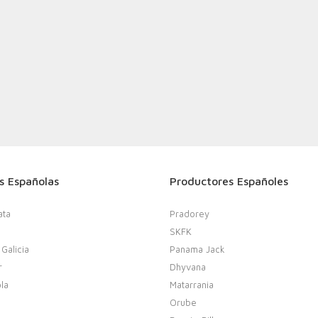
s Españolas
Productores Españoles
ata
Pradorey
SKFK
 Galicia
Panama Jack
r
Dhyvana
la
Matarrania
Orube