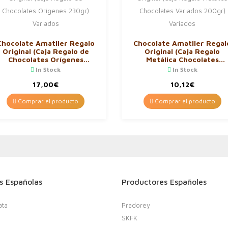
Chocolate Amatller Regalo
Chocolate Amatller Regal
Original (Caja Regalo de
Original (Caja Regalo
Chocolates Orígenes
Metálica Chocolates
230gr) Variados
Variados 200gr) Variados
In Stock
In Stock
17,00
€
10,12
€
Comprar el producto
Comprar el producto
s Españolas
Productores Españoles
ata
Pradorey
SKFK