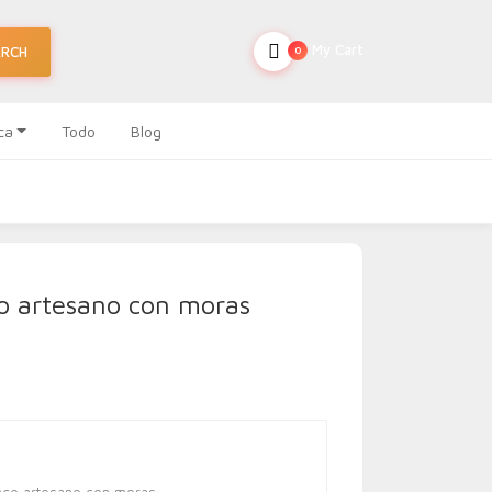
My Cart
ARCH
0
ca
Todo
Blog
o artesano con moras