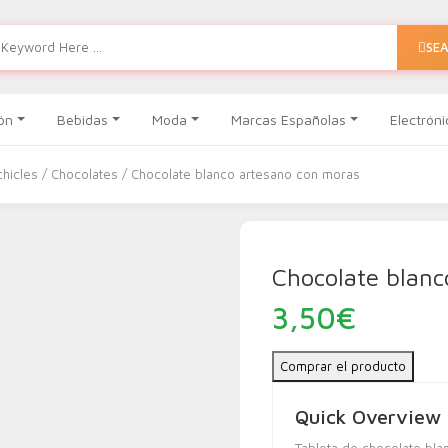
SE
ón
Bebidas
Moda
Marcas Españolas
Electróni
chicles
/
Chocolates
/ Chocolate blanco artesano con moras
Chocolate blanc
3,50
€
Comprar el producto
Quick Overview