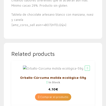
creando sabores diferentes que te atraerán aún más.
Mínimo cacao 29%. Producto sin gluten.
Tableta de chocolate artesano blanco con manzana, nuez
y canela
[amz_corss_sell asin=»B072HTDJ2Q»]
Related products
Orballo-Cúrcuma molida ecológica-59g
In Stock
4,10
€
Comprar el producto