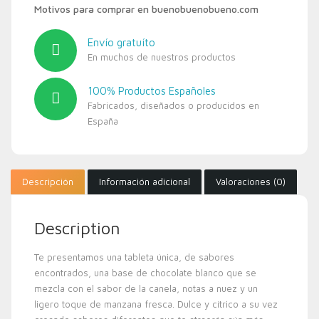
Motivos para comprar en buenobuenobueno.com
Envío gratuíto
En muchos de nuestros productos
100% Productos Españoles
Fabricados, diseñados o producidos en
España
Descripción
Información adicional
Valoraciones (0)
Description
Te presentamos una tableta única, de sabores
encontrados, una base de chocolate blanco que se
mezcla con el sabor de la canela, notas a nuez y un
ligero toque de manzana fresca. Dulce y cítrico a su vez