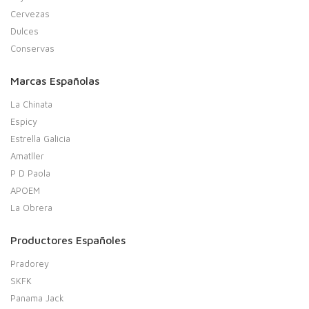
Cervezas
Dulces
Conservas
Marcas Españolas
La Chinata
Espicy
Estrella Galicia
Amatller
P D Paola
APOEM
La Obrera
Productores Españoles
Pradorey
SKFK
Panama Jack