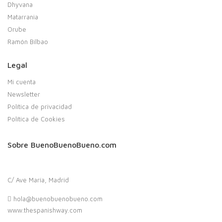
Dhyvana
Matarrania
Orube
Ramón Bilbao
Legal
Mi cuenta
Newsletter
Política de privacidad
Política de Cookies
Sobre BuenoBuenoBueno.com
C/ Ave María, Madrid
hola@buenobuenobueno.com
www.thespanishway.com