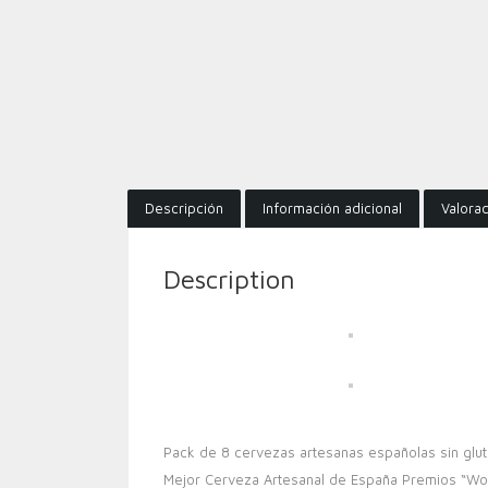
Descripción
Información adicional
Valorac
Description
Pack de 8 cervezas artesanas españolas sin glut
Mejor Cerveza Artesanal de España Premios “Wo