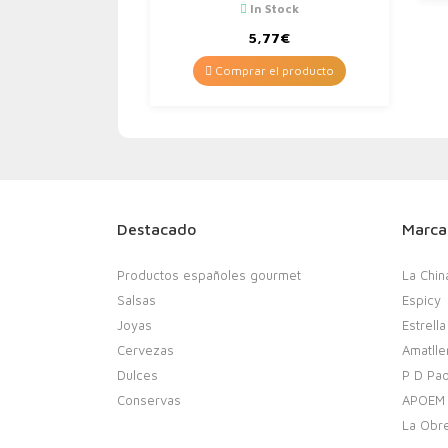
botella de 33 cl, sabor
In Stock
suave e inconfundible
5,77
€
Comprar el producto
Destacado
Marca
Productos españoles gourmet
La Chin
Salsas
Espicy
Joyas
Estrella
Cervezas
Amatlle
Dulces
P D Pao
Conservas
APOEM
La Obr