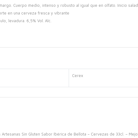
margo. Cuerpo medio, intenso y robusto al igual que en olfato. Inicio sala
erte en una cerveza fresca y vibrante
ulo, levadura. 6,5% Vol. Alc.
Cerex
 Artesanas Sin Gluten Sabor Ibérica de Bellota – Cervezas de 33cl. – Mej