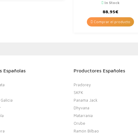
Tempranillo, 3% Caberne
In Stock
sauvignon, 2% Merlot –
Vino…
88,95
€
Comprar el producto
s Españolas
Productores Españoles
ata
Pradorey
SKFK
 Galicia
Panama Jack
r
Dhyvana
la
Matarrania
Orube
era
Ramón Bilbao