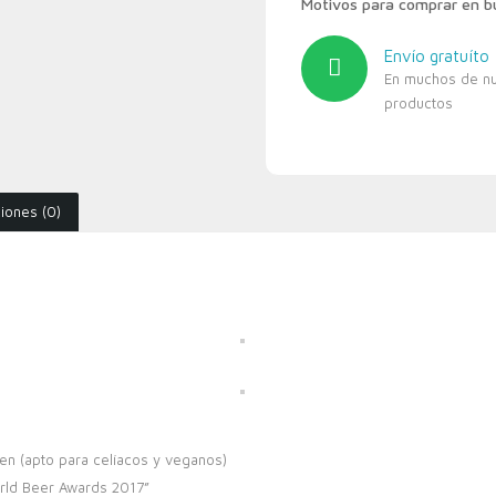
Motivos para comprar en 
Envío gratuíto
En muchos de n
productos
iones (0)
en (apto para celíacos y veganos)
rld Beer Awards 2017”