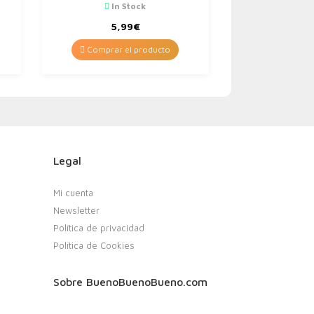
t
Salsa ESPICY | Sin Gluten |
In Stock
Apto para Veganos…
5,99
€
Comprar el producto
Legal
Mi cuenta
Newsletter
Política de privacidad
Política de Cookies
Sobre BuenoBuenoBueno.com