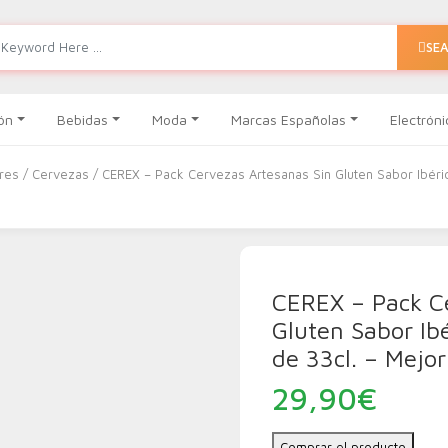
SE
ón
Bebidas
Moda
Marcas Españolas
Electróni
ores
/
Cervezas
/ CEREX – Pack Cervezas Artesanas Sin Gluten Sabor Ibéric
CEREX – Pack Ce
Gluten Sabor Ibé
de 33cl. – Mejo
29,90
€
Comprar el producto