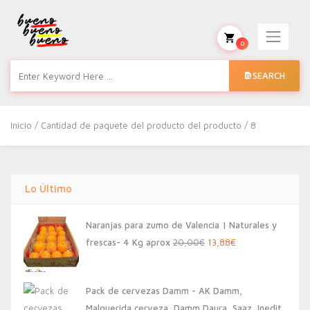
0
SEARCH
Inicio
/ Cantidad de paquete del producto del producto / 8
Lo Último
Naranjas para zumo de Valencia | Naturales y
El
El
frescas- 4 Kg aprox
20,00
€
13,88
€
precio
precio
original
actual
Pack de cervezas Damm - AK Damm,
era:
es:
Malquerida cerveza, Damm Daura, Saaz, Inedit