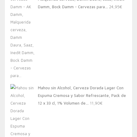
20,00€.
13,88€.
Damm, Bock Damm - Cervezas para…
24,95
€
Mahou sin Alcohol, Cerveza Dorada Lager Con
Espuma Cremosa y Sabor Refrescante, Pack de
12 x 33 cl, 1% Volumen de…
11,90
€