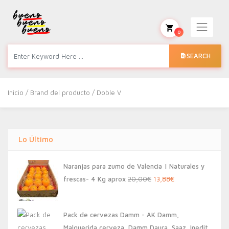
0
SEARCH
Inicio
/ Brand del producto / Doble V
Lo Último
Naranjas para zumo de Valencia | Naturales y
El
El
frescas- 4 Kg aprox
20,00
€
13,88
€
precio
precio
original
actual
Pack de cervezas Damm - AK Damm,
era:
es:
Malquerida cerveza, Damm Daura, Saaz, Inedit