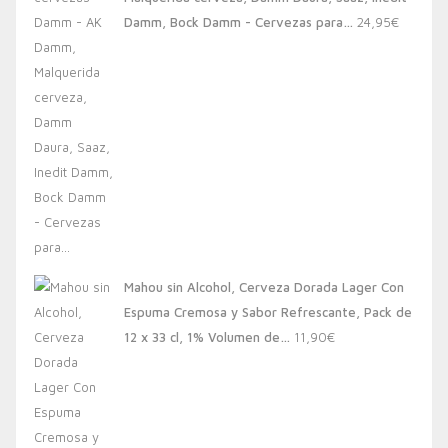
20,00€.
13,88€.
Damm, Bock Damm - Cervezas para…
24,95
€
Mahou sin Alcohol, Cerveza Dorada Lager Con
Espuma Cremosa y Sabor Refrescante, Pack de
12 x 33 cl, 1% Volumen de…
11,90
€