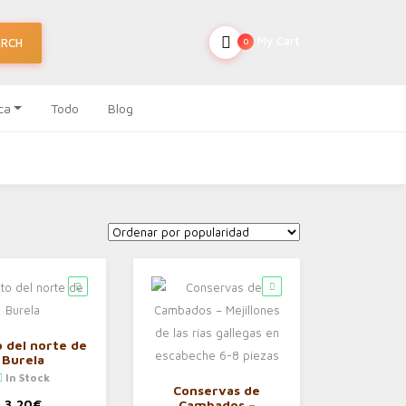
My Cart
ARCH
0
ca
Todo
Blog
 del norte de
Burela
In Stock
Conservas de
3,20
€
Cambados –