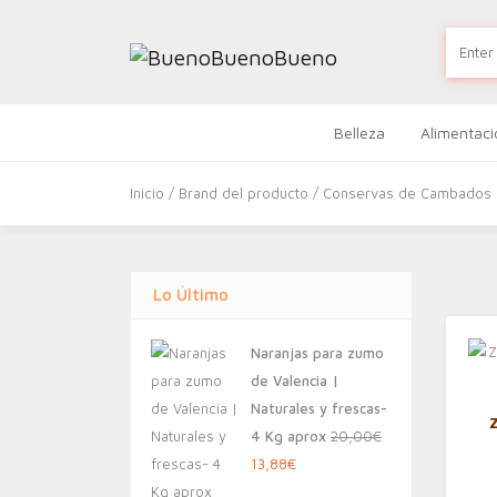
Belleza
Alimentaci
Inicio
/ Brand del producto / Conservas de Cambados
Lo Último
Naranjas para zumo
de Valencia |
Naturales y frescas-
4 Kg aprox
20,00
€
El
El
13,88
€
precio
precio