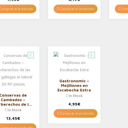
omprar el producto
Comprar el producto
Comp
Gastronomic –
Mejillones en
Escabeche Extra
Conservas de
In Stock
Cambados –
4,95
€
berechos de las
rías gallegas al
In Stock
natural 30-40
Comprar el producto
piezas
13,45
€
omprar el producto