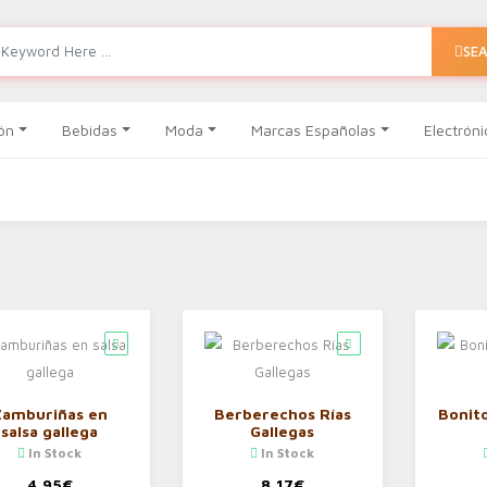
SE
ón
Bebidas
Moda
Marcas Españolas
Electróni
Zamburiñas en
Berberechos Rías
Bonito
salsa gallega
Gallegas
In Stock
In Stock
4,95
€
8,17
€