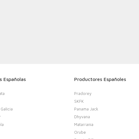
s Españolas
Productores Españoles
ata
Pradorey
SKFK
 Galicia
Panama Jack
r
Dhyvana
la
Matarrania
Orube