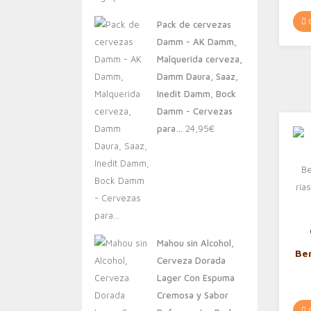
original
actual
C
Pack de cervezas
era:
es:
Damm - AK Damm,
20,00€.
13,88€.
Malquerida cerveza,
Damm Daura, Saaz,
Inedit Damm, Bock
Damm - Cervezas
para…
24,95
€
Mahou sin Alcohol,
Ber
Cerveza Dorada
Lager Con Espuma
Cremosa y Sabor
C