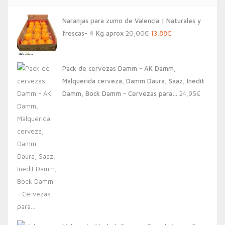
Naranjas para zumo de Valencia | Naturales y
El
El
frescas- 4 Kg aprox
20,00
€
13,88
€
precio
precio
original
actual
Pack de cervezas Damm - AK Damm,
era:
es:
Malquerida cerveza, Damm Daura, Saaz, Inedit
20,00€.
13,88€.
Damm, Bock Damm - Cervezas para…
24,95
€