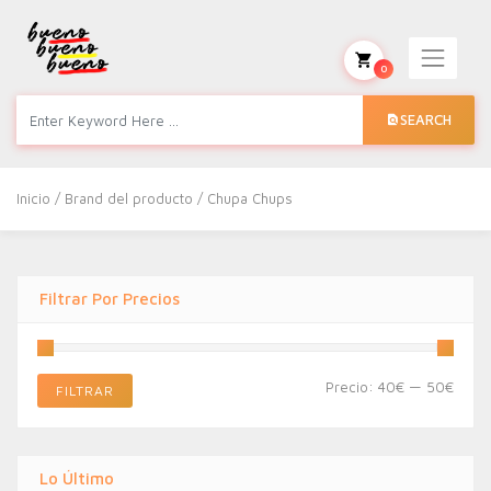
0
SEARCH
Inicio
/ Brand del producto / Chupa Chups
Filtrar Por Precios
Preci
Preci
Precio:
40€
—
50€
FILTRAR
míni
máxi
Lo Último