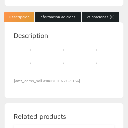
Descripción
Información adicional
Valoraciones (0)
Description
[amz_corss_sell asin=»B01N7XUSTS»]
Related products