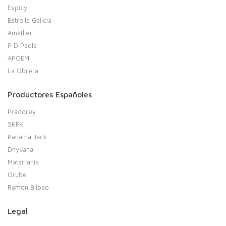
Espicy
Estrella Galicia
Amatller
P D Paola
APOEM
La Obrera
Productores Españoles
Pradorey
SKFK
Panama Jack
Dhyvana
Matarrania
Orube
Ramón Bilbao
Legal