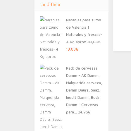
Lo Último
Naranjas para zumo
de Valencia |
Naturales y frescas-
4 Kg aprox
20,00
€
El
El
13,88
€
precio
precio
original
actual
Pack de cervezas
era:
es:
Damm - AK Damm,
20,00€.
13,88€.
Malquerida cerveza,
Damm Daura, Saaz,
Inedit Damm, Bock
Damm - Cervezas
para…
24,95
€