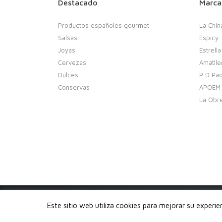
Destacado
Marca
Productos españoles gourmet
La Chin
Salsas
Espicy
Joyas
Estrella
Cervezas
Amatlle
Dulces
P D Pao
Conservas
APOEM
La Obr
Copyright 2020. Buenobuenobueno.com - Todos los 
Este sitio web utiliza cookies para mejorar su experi