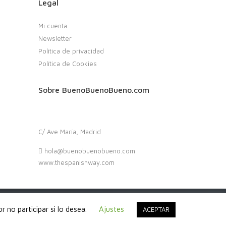
Legal
Mi cuenta
Newsletter
Política de privacidad
Política de Cookies
Sobre BuenoBuenoBueno.com
C/ Ave María, Madrid
hola@buenobuenobueno.com
www.thespanishway.com
 no participar si lo desea.
Ajustes
ACEPTAR