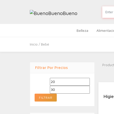
Belleza
Alimentaci
Inicio
/ Bebé
Produc
Filtrar Por Precios
Precio
Precio
mínimo
máximo
Higi
FILTRAR