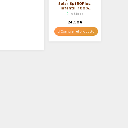
Solar Spf50Plus.
Infantil. 100%
Mineral Y Natural
In Stock
24,50
€
Comprar el producto