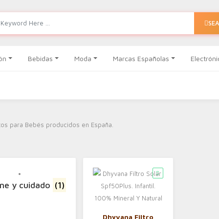
SE
ón
Bebidas
Moda
Marcas Españolas
Electróni
tos para Bebés producidos en España.
ene y cuidado
(1)
Dhyvana Filtro