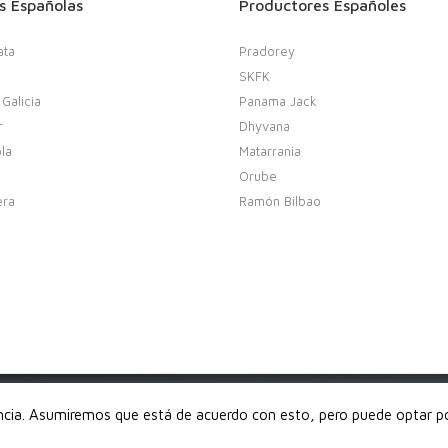
s Españolas
Productores Españoles
ata
Pradorey
SKFK
 Galicia
Panama Jack
r
Dhyvana
la
Matarrania
Orube
era
Ramón Bilbao
derechos reservados
encia. Asumiremos que está de acuerdo con esto, pero puede optar por