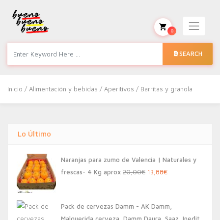
0
SEARCH
Inicio
/
Alimentación y bebidas
/
Aperitivos
/ Barritas y granola
Lo Último
Naranjas para zumo de Valencia | Naturales y
El
El
frescas- 4 Kg aprox
20,00
€
13,88
€
precio
precio
original
actual
Pack de cervezas Damm - AK Damm,
era:
es:
Malquerida cerveza, Damm Daura, Saaz, Inedit