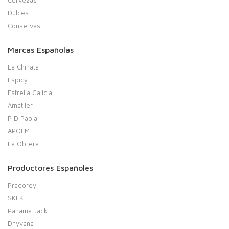
Cervezas
Dulces
Conservas
Marcas Españolas
La Chinata
Espicy
Estrella Galicia
Amatller
P D Paola
APOEM
La Obrera
Productores Españoles
Pradorey
SKFK
Panama Jack
Dhyvana