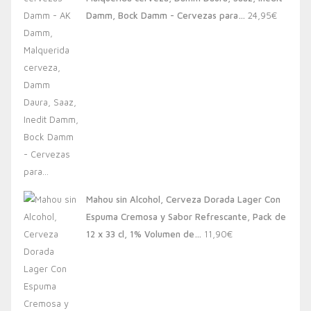
20,00€.
13,88€.
Damm, Bock Damm - Cervezas para…
24,95
€
Mahou sin Alcohol, Cerveza Dorada Lager Con
Espuma Cremosa y Sabor Refrescante, Pack de
12 x 33 cl, 1% Volumen de…
11,90
€