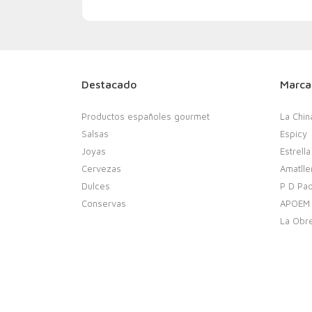
Destacado
Marca
Productos españoles gourmet
La Chin
Salsas
Espicy
Joyas
Estrella
Cervezas
Amatlle
Dulces
P D Pao
Conservas
APOEM
La Obr