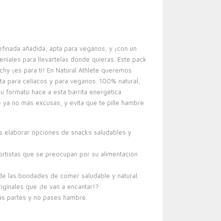
refinada añadida, apta para veganos, y ¡con un
niales para llevártelas donde quieras. Este pack
chy ¡es para tí! En Natural Athlete queremos
pta para celíacos y para veganos. 100% natural,
Su formato hace a esta barrita energética
e ya no más excusas, y evita que te pille hambre
 elaborar opciones de snacks saludables y
rtistas que se preocupan por su alimentación
 de las bondades de comer saludable y natural.
iginales que ¡te van a encantar!?
das partes y no pases hambre.