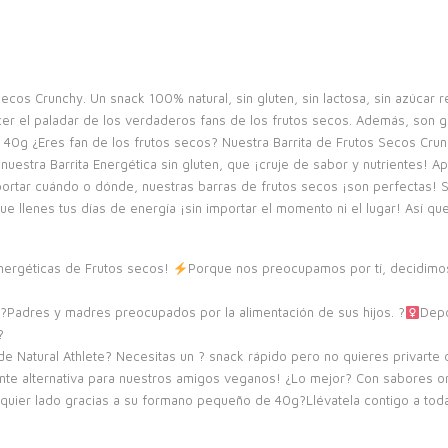
Secos Crunchy. Un snack 100% natural, sin gluten, sin lactosa, sin azúcar 
er el paladar de los verdaderos fans de los frutos secos. Además, son ge
 40g ¿Eres fan de los frutos secos? Nuestra Barrita de Frutos Secos Crun
uestra Barrita Energética sin gluten, que ¡cruje de sabor y nutrientes! A
importar cuándo o dónde, nuestras barras de frutos secos ¡son perfectas! 
e llenes tus días de energía ¡sin importar el momento ni el lugar! Así qu
Energéticas de Frutos secos!
Porque nos preocupamos por tí, decidimos
? ?Padres y madres preocupados por la alimentación de sus hijos. ?‍
Depo
?
l de Natural Athlete? Necesitas un ? snack rápido pero no quieres privarte
ente alternativa para nuestros amigos veganos! ¿Lo mejor? Con sabores or
ualquier lado gracias a su formano pequeño de 40g?Llévatela contigo a to