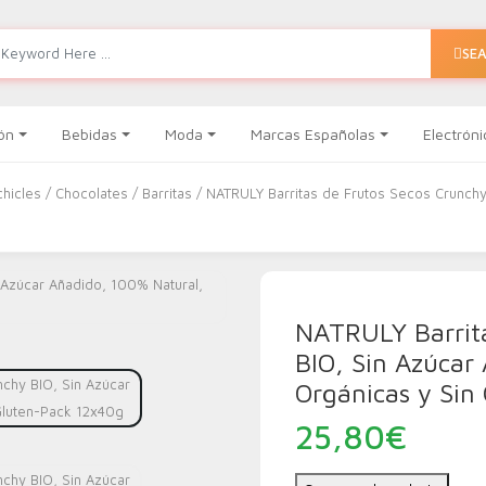
SE
ón
Bebidas
Moda
Marcas Españolas
Electróni
chicles
/
Chocolates
/
Barritas
/ NATRULY Barritas de Frutos Secos Crunchy
NATRULY Barrita
BIO, Sin Azúcar
Orgánicas y Sin
25,80
€