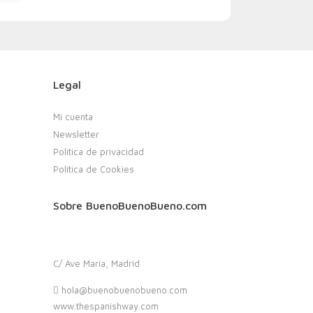
Legal
Mi cuenta
Newsletter
Política de privacidad
Política de Cookies
Sobre BuenoBuenoBueno.com
C/ Ave María, Madrid
hola@buenobuenobueno.com
www.thespanishway.com