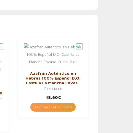
Azafrán Auténtico en
Hebras 100% Español D.O.
Castilla La Mancha Envase
Cristal 2 gr
In Stock
n
48,60
€
y
Comprar el producto