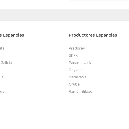
s Españolas
Productores Españoles
ata
Pradorey
SKFK
 Galicia
Panama Jack
r
Dhyvana
la
Matarrania
Orube
era
Ramón Bilbao