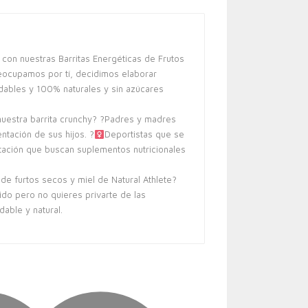
 con nuestras Barritas Energéticas de Frutos
ocupamos por tí, decidimos elaborar
dables y 100% naturales y sin azúcares
 nuestra barrita crunchy? ?Padres y madres
tación de sus hijos. ?‍
Deportistas que se
tación que buscan suplementos nutricionales
a de furtos secos y miel de Natural Athlete?
ido pero no quieres privarte de las
able y natural.