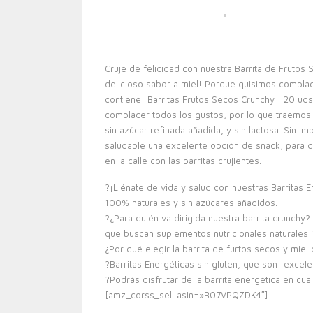
Cruje de felicidad con nuestra Barrita de Frutos 
delicioso sabor a miel! Porque quisimos complac
contiene: Barritas Frutos Secos Crunchy | 20 uds
complacer todos los gustos, por lo que traemos n
sin azúcar refinada añadida, y sin lactosa. Sin 
saludable una excelente opción de snack, para qu
en la calle con las barritas crujientes.
?¡Llénate de vida y salud con nuestras Barritas 
100% naturales y sin azúcares añadidos.
?¿Para quién va dirigida nuestra barrita crunchy
que buscan suplementos nutricionales naturales 
¿Por qué elegir la barrita de furtos secos y mie
?Barritas Energéticas sin gluten, que son ¡excel
?Podrás disfrutar de la barrita energética en c
[amz_corss_sell asin=»B07VPQZDK4″]