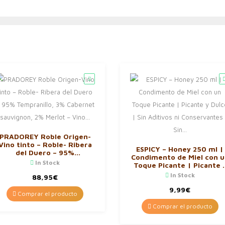
PRADOREY Roble Origen-
Vino tinto – Roble- Ribera
ESPICY – Honey 250 ml |
del Duero – 95%
Condimento de Miel con u
Tempranillo, 3% Cabernet
In Stock
Toque Picante | Picante 
sauvignon, 2% Merlot –
Dulce | Sin Aditivos ni
In Stock
Vino…
88,95
€
Conservantes | Sin…
9,99
€
Comprar el producto
Comprar el producto