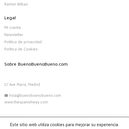
Ramón Bilbao
Legal
Mi cuenta
Newsletter
Política de privacidad
Política de Cookies
Sobre BuenoBuenoBueno.com
C/ Ave María, Madrid
hola@buenobuenobueno.com
www.thespanishway.com
Este sitio web utiliza cookies para mejorar su experiencia.
Copyright 2020. Buenobuenobueno.com - Todos los derechos