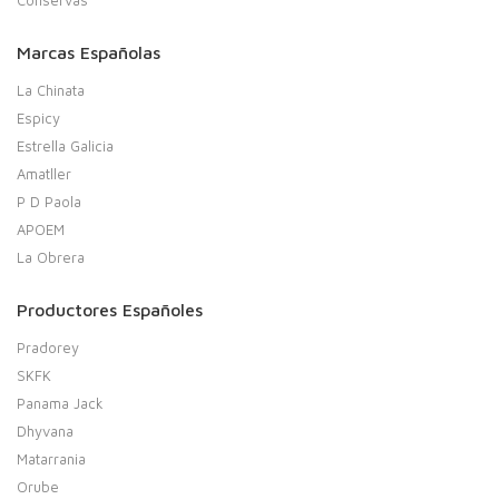
Conservas
Marcas Españolas
La Chinata
Espicy
Estrella Galicia
Amatller
P D Paola
APOEM
La Obrera
Productores Españoles
Pradorey
SKFK
Panama Jack
Dhyvana
Matarrania
Orube