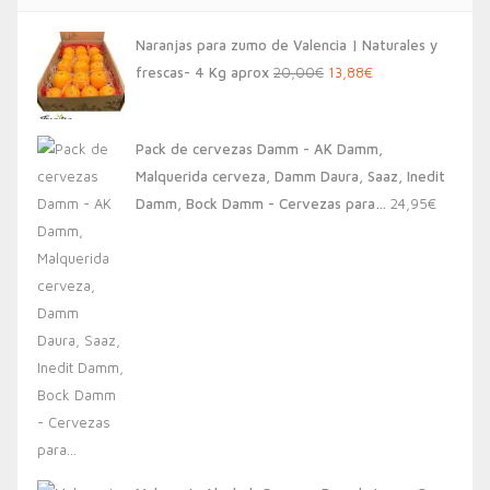
Naranjas para zumo de Valencia | Naturales y
El
El
frescas- 4 Kg aprox
20,00
€
13,88
€
precio
precio
original
actual
Pack de cervezas Damm - AK Damm,
era:
es:
Malquerida cerveza, Damm Daura, Saaz, Inedit
20,00€.
13,88€.
Damm, Bock Damm - Cervezas para…
24,95
€