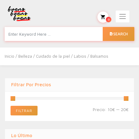
0
SEARCH
Inicio
/
Belleza
/
Cuidado de la piel
/
Labios
/ Bálsamos
Filtrar Por Precios
Preci
Preci
Precio:
10€
—
20€
FILTRAR
míni
máxi
Lo Último