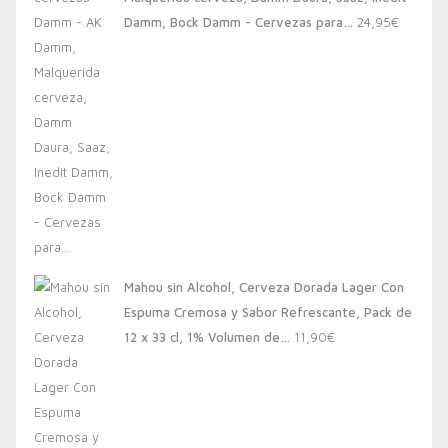
20,00€.
13,88€.
Damm, Bock Damm - Cervezas para…
24,95
€
Mahou sin Alcohol, Cerveza Dorada Lager Con
Espuma Cremosa y Sabor Refrescante, Pack de
12 x 33 cl, 1% Volumen de…
11,90
€