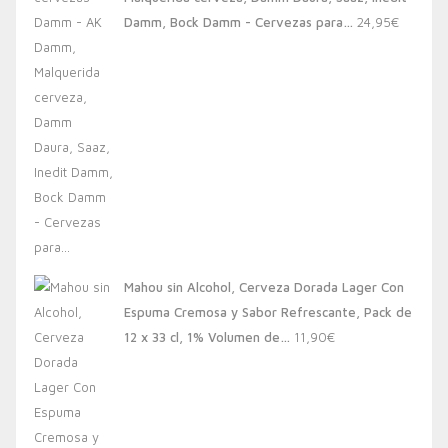
20,00€.
13,88€.
Damm, Bock Damm - Cervezas para…
24,95
€
Mahou sin Alcohol, Cerveza Dorada Lager Con
Espuma Cremosa y Sabor Refrescante, Pack de
12 x 33 cl, 1% Volumen de…
11,90
€