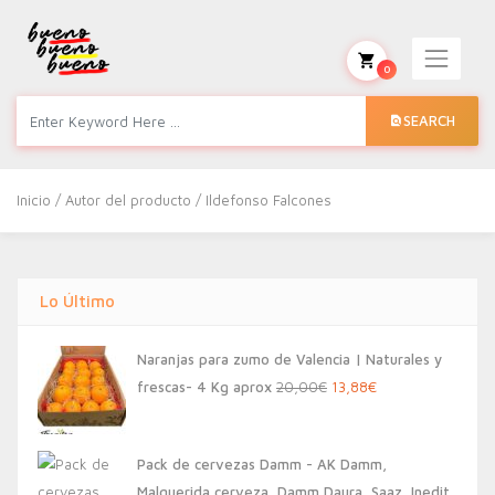
0
SEARCH
Inicio
/ Autor del producto / Ildefonso Falcones
Lo Último
Naranjas para zumo de Valencia | Naturales y
El
El
frescas- 4 Kg aprox
20,00
€
13,88
€
precio
precio
original
actual
Pack de cervezas Damm - AK Damm,
era:
es:
Malquerida cerveza, Damm Daura, Saaz, Inedit