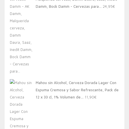
20,00€.
13,88€.
Damm, Bock Damm - Cervezas para…
24,95
€
Mahou sin Alcohol, Cerveza Dorada Lager Con
Espuma Cremosa y Sabor Refrescante, Pack de
12 x 33 cl, 1% Volumen de…
11,90
€