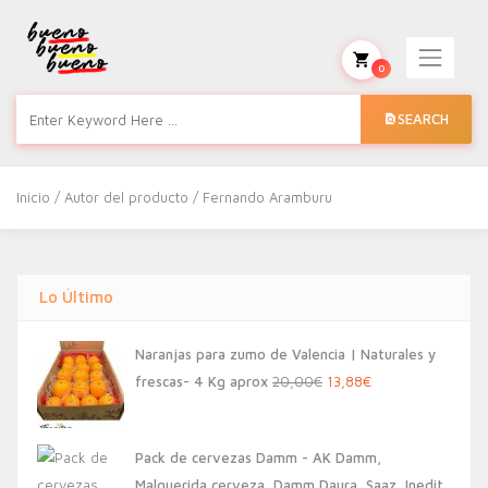
0
SEARCH
Inicio
/ Autor del producto / Fernando Aramburu
Lo Último
Naranjas para zumo de Valencia | Naturales y
El
El
frescas- 4 Kg aprox
20,00
€
13,88
€
precio
precio
original
actual
Pack de cervezas Damm - AK Damm,
era:
es:
Malquerida cerveza, Damm Daura, Saaz, Inedit